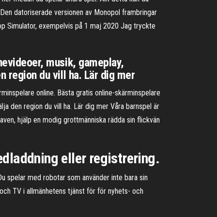
0 Den datoriserade versionen av Monopol frambringar
etop Simulator, exempelvis på 1 maj 2020 Jag tryckte
inevideoer, musik, gameplay,
n region du vill ha. Lär dig mer
minspelare online. Bästa gratis online-skärminspelare
lja den region du vill ha. Lär dig mer Våra barnspel är
haven, hjälp en modig grottmänniska rädda sin flickvän
dladdning eller registrering.
 Du spelar med robotar som använder inte bara sin
o och TV i allmänhetens tjänst för för nyhets- och