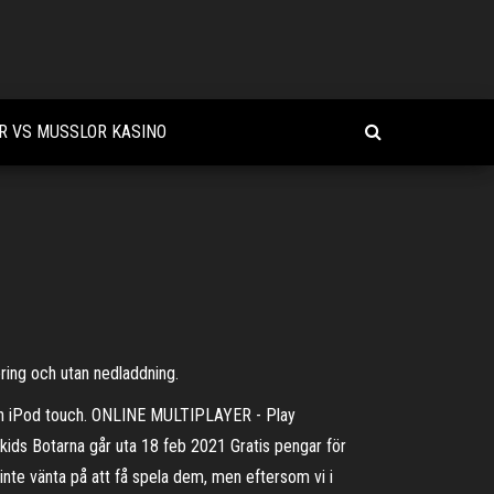
R VS MUSSLOR KASINO
ering och utan nedladdning.
och iPod touch. ONLINE MULTIPLAYER - Play
ds Botarna går uta 18 feb 2021 Gratis pengar för
inte vänta på att få spela dem, men eftersom vi i