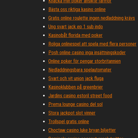
Knäcka min poker ansikte farmor
Bästa oss riktiga kasino online
Gratis online roulette ingen nedladdning krävs
Ung svart jack ep 1 sub indo
Kasinobåt florida med poker
Roliga onlinespel att spela med flera personer
Posh online casino inga insättningskoder
Online poker för pengar storbritannien
Nedladdningsbara spelautomater
Svart och vit union jack fluga
Kasinoklubben på greenbrier
Jardins casino estoril street food
Prema lounge casino del sol
Stora jackpot slot vinner
Trollspel gratis online
Choctaw casino luke bryan biljetter