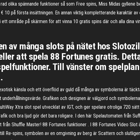
en rad olika spännande funktioner så som Free spins, Miss Midas gyllene
 € 10 på första insättningen. En annan viktig kompletterande karaktär av
 i ett område på skärmen för att vinna 10 gratis spins där och alla dina v
n av många slots på nätet hos Slotozi
ller att spela 88 Fortunes gratis. Dett
pelfunktioner. Till vänster om spelplan 
.
exotisk känsla och ett överflöd av guld då många av symbolerna är täckt
t underhållningsvärde. Grafiken och designen är välgjord och symbolerna
tiWay Xtra slot spel utvecklat av IGT, och ger spelare otroliga 720 sätt
afik och bra ljud gör det bara roligare. I den här Spelautomaten från Suf
t från Shuffle Master! 88 Fortunes funktioner . I 88 Fortunes Video Slot 
 till Re-spins, symbolen av en omgivning av berg är Scattern och slutlig