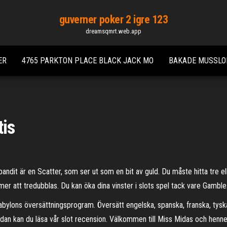
guverner poker 2 igre 123
dreamsqmrt.web.app
ER
4765 PARKTON PLACE BLACK JACK MO
BAKADE MUSSLO
tis
ndit är en Scatter, som ser ut som en bit av guld. Du måste hitta tre e
mmer att tredubblas. Du kan öka dina vinster i slots spel tack vare Gamble
abylons översättningsprogram. Översätt engelska, spanska, franska, tysk
edan kan du läsa vår slot recension. Välkommen till Miss Midas och henn