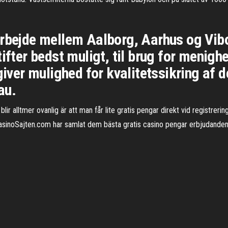
rbejde mellem Aalborg, Aarhus og Vibor
tifter bedst muligt, til brug for menigh
giver mulighed for kvalitetssikring af de
au.
alltmer ovanlig är att man får lite gratis pengar direkt vid registrerin
 CasinoSajten.com har samlat dem bästa gratis casino pengar erbjudanden