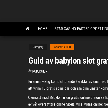
Skip
to
the
content
HOME
STAR CASINO EASTER ÖPPETTID
Category
Wasmuth8038
Guld av babylon slot gra
By
PUBLISHER
En annan viktig kompletterande karaktär av enarmad ba
att vinna 10 gratis spins där och alla dina vinster ko
Översätt med Babylon är en gratis onlineversion av B
av vår översättare online Spela Miss Midas online: N