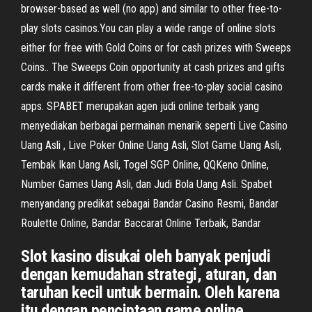
browser-based as well (no app) and similar to other free-to-
play slots casinos.You can play a wide range of online slots
either for free with Gold Coins or for cash prizes with Sweeps
Coins.. The Sweeps Coin opportunity at cash prizes and gifts
cards make it different from other free-to-play social casino
apps. SPABET merupakan agen judi online terbaik yang
menyediakan berbagai permainan menarik seperti Live Casino
Uang Asli , Live Poker Online Uang Asli, Slot Game Uang Asli,
Tembak Ikan Uang Asli, Togel SGP Online, QQKeno Online,
Number Games Uang Asli, dan Judi Bola Uang Asli. Spabet
menyandang predikat sebagai Bandar Casino Resmi, Bandar
Roulette Online, Bandar Baccarat Online Terbaik, Bandar
Slot kasino disukai oleh banyak penjudi
dengan kemudahan strategi, aturan, dan
taruhan kecil untuk bermain. Oleh karena
itu dengan penciptaan game online