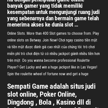
banyak gamer yang tidak memiliki
kesempatan untuk mengunjungi ruang judi
yang sebenarnya dan bermain game telah
menerima akses ke dunia slot …
Online Slots. More than 400 Slot games to choose from. Play
online slots on Betway. Join Now! Chơi ngay casino tiền mặt
và tiền mặt được đánh giá cao nhất của chúng tôi: trò chơi
miễn phí trò chơi điện tử có nhiều jackpot giành nhiều tiền hơn
trên một Do you wanna become professional Roulette
Player? Get Lucky and win a huge jackpot like in Las Vegas!
Spin the roulette wheel of fortune now and get a huge
Sempati Game adalah situs judi
slot online, Poker Online,
Dingdong , Bola , Kasino dll di