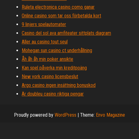
Ruleta electronica casino como ganar
Online casino som tar oss förbetalda kort
9 linjers spelautomater
Casino del sol ava amfiteater sittplats diagram
Aller au casino tout seul
Mohegan sun casino ct underhållning
Åh åh åh min poker ansikte
Kan spel påverka min kreditpoäng
New york casino licensbeslut
Argo casino ingen insättning bonuskod
Är doubleu casino riktiga pengar
Proudly powered by
WordPress
|
Theme:
Envo Magazine