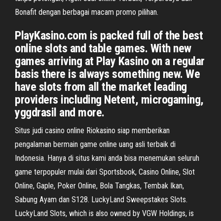
Bonafit dengan berbagai macam promo pilihan.
PlayKasino.com is packed full of the best
online slots and table games. With new
games arriving at Play Kasino on a regular
basis there is always something new. We
have slots from all the market leading
providers including Netent, microgaming,
yggdrasil and more.
Situs judi casino online Riokasino siap memberikan
pengalaman bermain game online uang asli terbaik di
Indonesia. Hanya di situs kami anda bisa menemukan seluruh
game terpopuler mulai dari Sportsbook, Casino Online, Slot
Online, Gaple, Poker Online, Bola Tangkas, Tembak Ikan,
Sabung Ayam dan S128. LuckyLand Sweepstakes Slots.
LuckyLand Slots, which is also owned by VGW Holdings, is