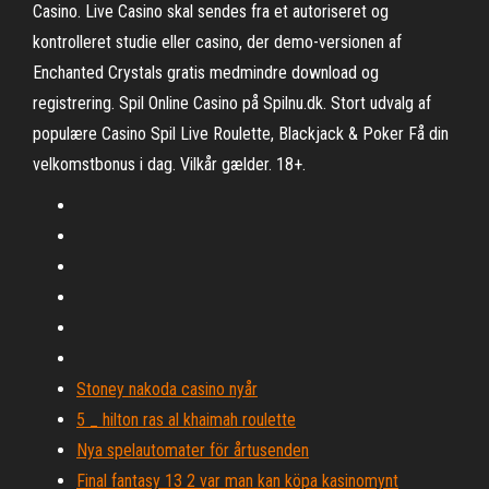
Casino. Live Casino skal sendes fra et autoriseret og
kontrolleret studie eller casino, der demo-versionen af
Enchanted Crystals gratis medmindre download og
registrering. Spil Online Casino på Spilnu.dk. Stort udvalg af
populære Casino Spil Live Roulette, Blackjack & Poker Få din
velkomstbonus i dag. Vilkår gælder. 18+.
Stoney nakoda casino nyår
5 _ hilton ras al khaimah roulette
Nya spelautomater för årtusenden
Final fantasy 13 2 var man kan köpa kasinomynt