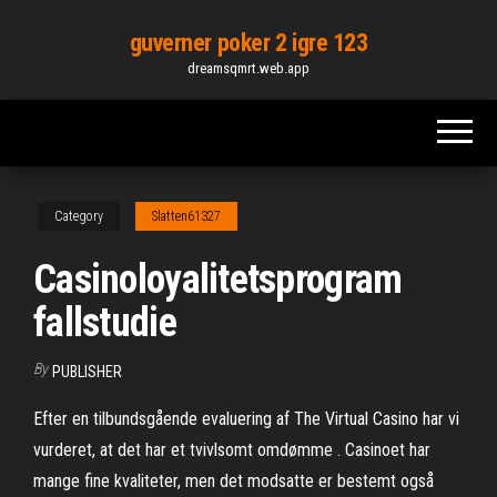
Skip
guverner poker 2 igre 123
to
dreamsqmrt.web.app
the
content
Category
Slatten61327
Casinoloyalitetsprogram
fallstudie
By
PUBLISHER
Efter en tilbundsgående evaluering af The Virtual Casino har vi
vurderet, at det har et tvivlsomt omdømme . Casinoet har
mange fine kvaliteter, men det modsatte er bestemt også