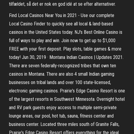
tilfældet, så det er nok en god idé at se efter alternativer.
Find Local Casinos Near You in 2021 - Use our complete
Local Casino Finder to quickly see all local & land-based
casinos in the United States today. NJ's Best Online Casino is
full of ways to play and win. Join now to get up to $1,000
FREE with your first deposit. Play slots, table games & more
today! Jun 30, 2019 · Montana Indian Casinos | Updates 2021.
There are seven federally-recognized tribes that own ten
casinos in Montana. There are also 4 small Indian gaming
businesses on tribal lands and over 100 state-licensed,
electronic gaming casinos. Prairie's Edge Casino Resort is one
of the largest resorts in Southwest Minnesota. Overnight hotel
and RV park guests enjoy access to multiple semi-private
lounge areas, our pool, hot tub, sauna, fitness center and
business center. Located three miles south of Granite Falls,
Prairie's Edge Casino Resort offers everything for the ideal