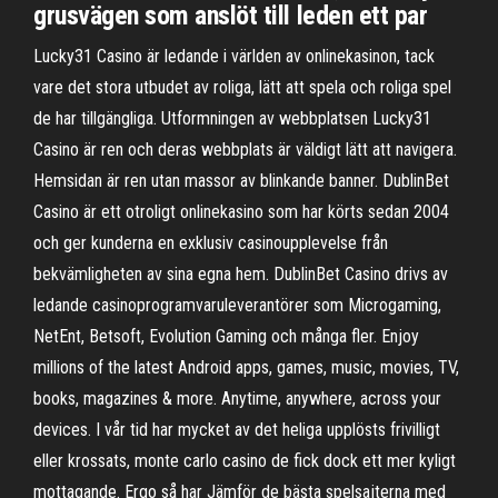
grusvägen som anslöt till leden ett par
Lucky31 Casino är ledande i världen av onlinekasinon, tack
vare det stora utbudet av roliga, lätt att spela och roliga spel
de har tillgängliga. Utformningen av webbplatsen Lucky31
Casino är ren och deras webbplats är väldigt lätt att navigera.
Hemsidan är ren utan massor av blinkande banner. DublinBet
Casino är ett otroligt onlinekasino som har körts sedan 2004
och ger kunderna en exklusiv casinoupplevelse från
bekvämligheten av sina egna hem. DublinBet Casino drivs av
ledande casinoprogramvaruleverantörer som Microgaming,
NetEnt, Betsoft, Evolution Gaming och många fler. Enjoy
millions of the latest Android apps, games, music, movies, TV,
books, magazines & more. Anytime, anywhere, across your
devices. I vår tid har mycket av det heliga upplösts frivilligt
eller krossats, monte carlo casino de fick dock ett mer kyligt
mottagande. Ergo så har Jämför de bästa spelsajterna med