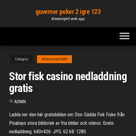
Skip
guverner poker 2 igre 123
to
dreamsqmrt.web.app
the
content
Category
Notarnicola33690
Stor fisk casino nedladdning
gratis
By
ADMIN
Ladda ner den här gratisbilden om Stor Gädda Fisk Fiske från
Pixabays stora bibliotek av fria bilder och videos. Gratis
nedladdning. 640×426: JPG: 62 kB: 1280