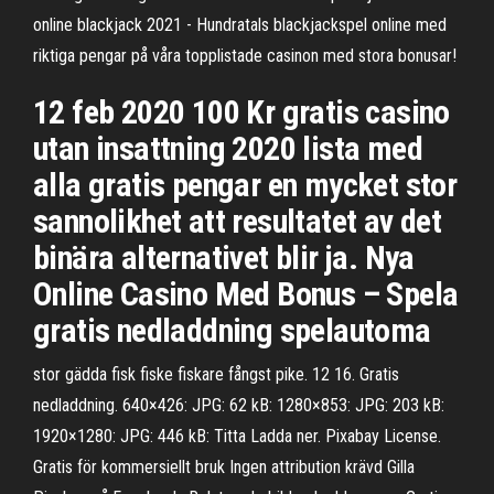
online blackjack 2021 - Hundratals blackjackspel online med
riktiga pengar på våra topplistade casinon med stora bonusar!
12 feb 2020 100 Kr gratis casino
utan insattning 2020 lista med
alla gratis pengar en mycket stor
sannolikhet att resultatet av det
binära alternativet blir ja. Nya
Online Casino Med Bonus – Spela
gratis nedladdning spelautoma
stor gädda fisk fiske fiskare fångst pike. 12 16. Gratis
nedladdning. 640×426: JPG: 62 kB: 1280×853: JPG: 203 kB:
1920×1280: JPG: 446 kB: Titta Ladda ner. Pixabay License.
Gratis för kommersiellt bruk Ingen attribution krävd Gilla