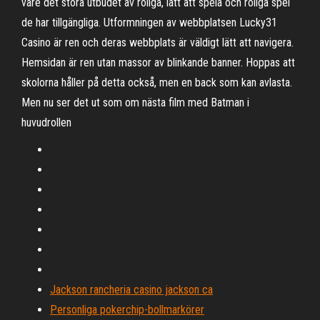
vare det stora utbudet av roliga, lätt att spela och roliga spel
de har tillgängliga. Utformningen av webbplatsen Lucky31
Casino är ren och deras webbplats är väldigt lätt att navigera.
Hemsidan är ren utan massor av blinkande banner. Hoppas att
skolorna håller på detta också, men en back som kan avlasta.
Men nu ser det ut som om nästa film med Batman i
huvudrollen
Jackson rancheria casino jackson ca
Personliga pokerchip-bollmarkörer