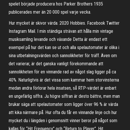
spelet började producera hos Parker Brothers 1935
publicerades mer än 20 000 spel varje vecka.
Hur mycket är skivor värda. 2020 Hobbies. Facebook Twitter
Instagram Mail. I min ständiga strävan att hålla min vintage
musiksamling levande och växande Detta är endast ett
exempel på hur det kan se ut och alla spelautomater är olika i
sina utbetalningsvärden och sannolikheter för träff. Även om
det varierar, är det ganska vanligt förekommande att
sannolikheten för en vinnande rad av något slag ligger på ca
40%. Naturligtvis är det vissa som kammar hem storvinsterna
medan andra förlorar hela insatsen, så RTP-värdet är enbart
en ungefärlig siffra. Ju högre siffran är desto bättre, men man
brukar säga att spelautomater som ligger över 96 % är värda
att kika närmare på. Hur ofta du får en vinnande linje och hur
mycket du i längden i genomsnitt vinner beror på något som
kallas för “Hit Frequency” och “Return to Player”. Hit