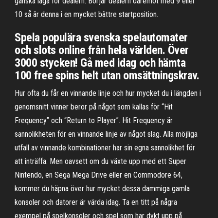
ganska låga för dealern. Börjar dealern däremot med 9 eller
10 så är denna i en mycket bättre startposition.
Spela populära svenska spelautomater
och slots online från hela världen. Över
3000 stycken! Gå med idag och hämta
100 free spins helt utan omsättningskrav.
Hur ofta du får en vinnande linje och hur mycket du i längden i
genomsnitt vinner beror på något som kallas för “Hit
Frequency” och “Return to Player”. Hit Frequency är
sannolikheten för en vinnande linje av något slag. Alla möjliga
utfall av vinnande kombinationer har sin egna sannolikhet för
att inträffa. Men oavsett om du växte upp med ett Super
Nintendo, en Sega Mega Drive eller en Commodore 64,
kommer du häpna över hur mycket dessa dammiga gamla
konsoler och datorer är värda idag. Ta en titt på några
exempel på spelkonsoler och spel som har dykt upp på