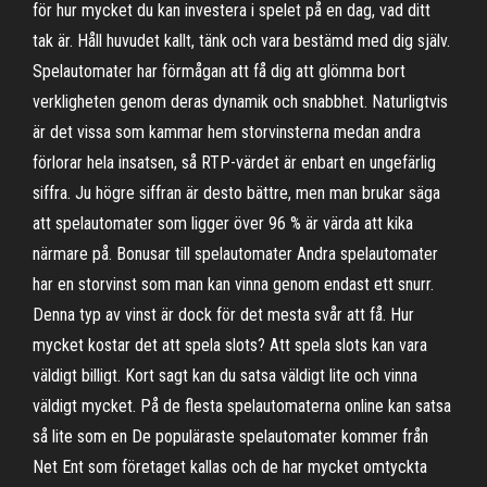
för hur mycket du kan investera i spelet på en dag, vad ditt
tak är. Håll huvudet kallt, tänk och vara bestämd med dig själv.
Spelautomater har förmågan att få dig att glömma bort
verkligheten genom deras dynamik och snabbhet. Naturligtvis
är det vissa som kammar hem storvinsterna medan andra
förlorar hela insatsen, så RTP-värdet är enbart en ungefärlig
siffra. Ju högre siffran är desto bättre, men man brukar säga
att spelautomater som ligger över 96 % är värda att kika
närmare på. Bonusar till spelautomater Andra spelautomater
har en storvinst som man kan vinna genom endast ett snurr.
Denna typ av vinst är dock för det mesta svår att få. Hur
mycket kostar det att spela slots? Att spela slots kan vara
väldigt billigt. Kort sagt kan du satsa väldigt lite och vinna
väldigt mycket. På de flesta spelautomaterna online kan satsa
så lite som en De populäraste spelautomater kommer från
Net Ent som företaget kallas och de har mycket omtyckta