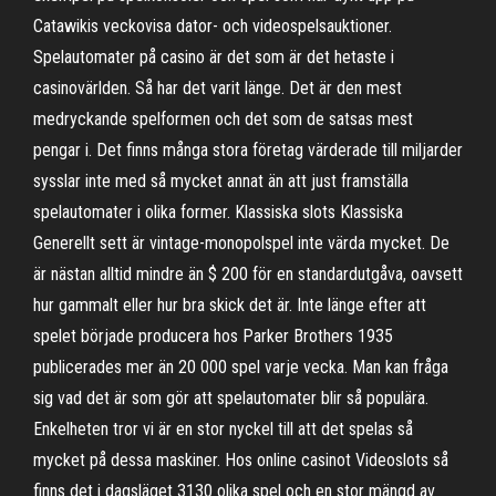
Catawikis veckovisa dator- och videospelsauktioner.
Spelautomater på casino är det som är det hetaste i
casinovärlden. Så har det varit länge. Det är den mest
medryckande spelformen och det som de satsas mest
pengar i. Det finns många stora företag värderade till miljarder
sysslar inte med så mycket annat än att just framställa
spelautomater i olika former. Klassiska slots Klassiska
Generellt sett är vintage-monopolspel inte värda mycket. De
är nästan alltid mindre än $ 200 för en standardutgåva, oavsett
hur gammalt eller hur bra skick det är. Inte länge efter att
spelet började producera hos Parker Brothers 1935
publicerades mer än 20 000 spel varje vecka. Man kan fråga
sig vad det är som gör att spelautomater blir så populära.
Enkelheten tror vi är en stor nyckel till att det spelas så
mycket på dessa maskiner. Hos online casinot Videoslots så
finns det i dagsläget 3130 olika spel och en stor mängd av