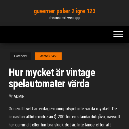
Skip
guverner poker 2 igre 123
to
dreamsqmrt.web.app
the
content
Category
Mentel76458
Hur mycket är vintage
spelautomater värda
By
ADMIN
Generellt sett är vintage-monopolspel inte värda mycket. De
är nästan alltid mindre än $ 200 för en standardutgåva, oavsett
hur gammalt eller hur bra skick det är. Inte länge efter att