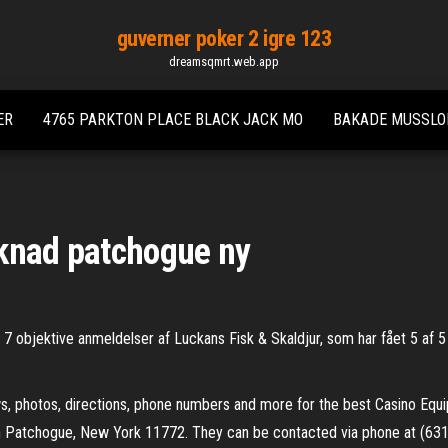
guverner poker 2 igre 123
dreamsqmrt.web.app
ER
4765 PARKTON PLACE BLACK JACK MO
BAKADE MUSSLO
rknad patchogue ny
 7 objektive anmeldelser af Luckans Fisk & Skaldjur, som har fået 5 af 5
s, photos, directions, phone numbers and more for the best Casino Equi
in Patchogue, New York 11772. They can be contacted via phone at (631) 