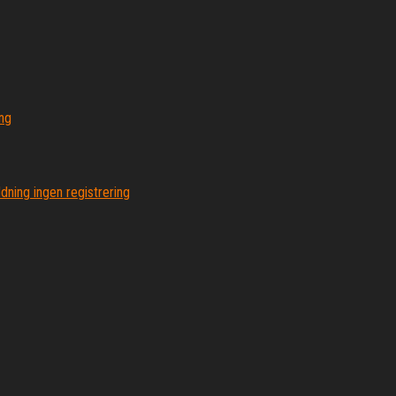
ing
dning ingen registrering