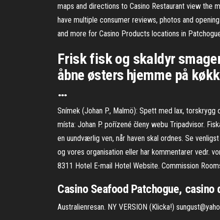
maps and directions to Casino Restaurant view the m
have multiple consumer reviews, photos and opening 
and more for Casino Products locations in Patchogue
Frisk fisk og skaldyr smager
åbne østers hjemme på køkke
…
Snímek (Johan P., Malmö): Spett med lax, torskrygg 
místa: Johan P. pořízené členy webu Tripadvisor. Fisk
en uundværlig ven, når haven skal ordnes. Se venligst
og vores organisation eller har kommentarer vedr. v
8311 Hotel E-mail Hotel Website. Commission Room
Casino Seafood Patchogue, casino d
Australienresan. NY VERSION (Klicka!) sungust@yahoo.c