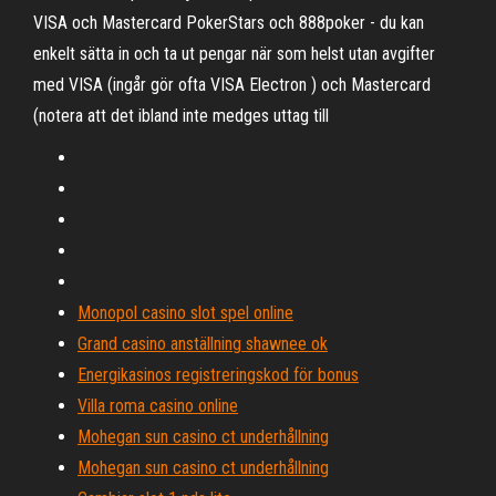
VISA och Mastercard PokerStars och 888poker - du kan
enkelt sätta in och ta ut pengar när som helst utan avgifter
med VISA (ingår gör ofta VISA Electron ) och Mastercard
(notera att det ibland inte medges uttag till
Monopol casino slot spel online
Grand casino anställning shawnee ok
Energikasinos registreringskod för bonus
Villa roma casino online
Mohegan sun casino ct underhållning
Mohegan sun casino ct underhållning