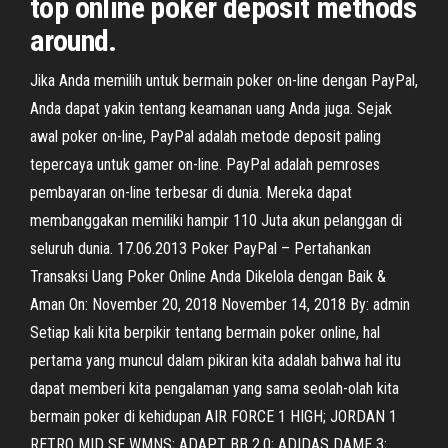
top online poker deposit methods
around.
Jika Anda memilih untuk bermain poker on-line dengan PayPal,
Anda dapat yakin tentang keamanan uang Anda juga. Sejak
awal poker on-line, PayPal adalah metode deposit paling
tepercaya untuk gamer on-line. PayPal adalah pemroses
pembayaran on-line terbesar di dunia. Mereka dapat
membanggakan memiliki hampir 110 Juta akun pelanggan di
seluruh dunia. 17.06.2013 Poker PayPal – Pertahankan
Transaksi Uang Poker Online Anda Dikelola dengan Baik &
Aman On: November 20, 2018 November 14, 2018 By: admin
Setiap kali kita berpikir tentang bermain poker online, hal
pertama yang muncul dalam pikiran kita adalah bahwa hal itu
dapat memberi kita pengalaman yang sama seolah-olah kita
bermain poker di kehidupan AIR FORCE 1 HIGH; JORDAN 1
RETRO MID SE WMNS; ADAPT BB 2.0; ADIDAS DAME 3;