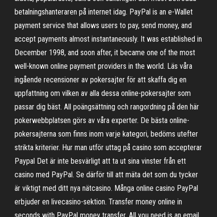
betalningshanteraren på internet idag. PayPal is an e-Wallet
payment service that allows users to pay, send money, and
accept payments almost instantaneously. It was established in
December 1998, and soon after, it became one of the most
well-known online payment providers in the world. Läs våra
ingående recensioner av pokersajter för att skaffa dig en
uppfattning om vilken av alla dessa online-pokersajter som
passar dig bäst. All poängsättning och rangordning på den här
pokerwebbplatsen görs av våra experter. De bästa online-
pokersajterna som finns inom varje kategori, bedöms utefter
strikta kriterier. Hur man utför uttag på casino som accepterar
Paypal Det är inte besvärligt att ta ut sina vinster från ett
casino med PayPal. Se därför till att mäta det som du tycker
är viktigt med ditt nya nätcasino. Många online casino PayPal
erbjuder en livecasino-sektion. Transfer money online in
seconds with PayPal money transfer. All you need is an email