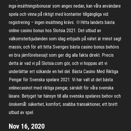
inga-insättningsbonusar som anges nedan, kan våra användare
spela och vinna på riktigt med kontanter tillgängliga vid
registrering – ingen insättning krävs. 💠Hitta landets bästa
online casino bonus hos Slotsia 2021. Det utbud av
välkomsterbjudanden som idag erbjuds på nätet är minst sagt
massiv, och för att hitta Sveriges bästa casino bonus behövs
en bra jämförelsesajt som ger dig alla fakta direkt. Precis
detta är vad vi på Slotsia.com gör, och vi hoppas att vi
underlättar ert sökande en hel del. Bästa Casino Med Riktiga
Pengar för Svenska spelare 2021. Vi har valt ut det bästa
onlinecasinot med riktiga pengar, särskilt för våra svenska
läsare. Betyget tar hänsyn till alla svenska spelares behov och
önskemål: säkerhet, komfort, snabba transaktioner, ett brett
utbud av spel.
Nov 16, 2020