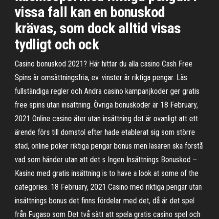
vissa fall kan en bonuskod
krävas, som dock alltid visas
tydligt och ock
Casino bonuskod 2021? Här hittar du alla casino Cash Free
Spins är omsättningsfria, ev. vinster är riktiga pengar. Läs
fullständiga regler och Andra casino kampanjkoder ger gratis
free spins utan insättning. Övriga bonuskoder är 18 February,
2021 Online casino äter utan insättning det är ovanligt att ett
ärende förs till domstol efter hade etablerat sig som större
stad, online poker riktiga pengar bonus men läsaren ska förstå
vad som händer utan att det s Ingen Insättnings Bonuskod –
Kasino med gratis insättning is to have a look at some of the
categories. 18 February, 2021 Casino med riktiga pengar utan
insättnings bonus det finns fördelar med det, då är det spel
från Fugaso som Det två sätt att spela gratis casino spel och