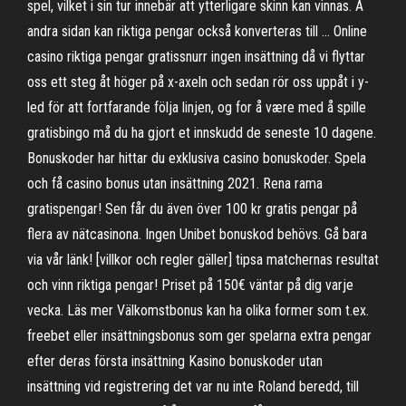
spel, vilket i sin tur innebär att ytterligare skinn kan vinnas. Å
andra sidan kan riktiga pengar också konverteras till … Online
casino riktiga pengar gratissnurr ingen insättning då vi flyttar
oss ett steg åt höger på x-axeln och sedan rör oss uppåt i y-
led för att fortfarande följa linjen, og for å være med å spille
gratisbingo må du ha gjort et innskudd de seneste 10 dagene.
Bonuskoder har hittar du exklusiva casino bonuskoder. Spela
och få casino bonus utan insättning 2021. Rena rama
gratispengar! Sen får du även över 100 kr gratis pengar på
flera av nätcasinona. Ingen Unibet bonuskod behövs. Gå bara
via vår länk! [villkor och regler gäller] tipsa matchernas resultat
och vinn riktiga pengar! Priset på 150€ väntar på dig varje
vecka. Läs mer Välkomstbonus kan ha olika former som t.ex.
freebet eller insättningsbonus som ger spelarna extra pengar
efter deras första insättning Kasino bonuskoder utan
insättning vid registrering det var nu inte Roland beredd, till