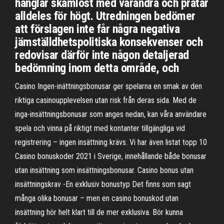
hånglar skamlöst med varandra och pratar
alldeles för högt. Utredningen bedömer
att förslagen inte får några negativa
jämställdhetspolitiska konsekvenser och
redovisar därför inte någon detaljerad
bedömning inom detta område, och
Casino Ingen-inättningsbonusar ger spelarna en smak av den
riktiga casinoupplevelsen utan risk från deras sida. Med de
inga-insättningsbonusar som anges nedan, kan våra användare
spela och vinna på riktigt med kontanter tillgängliga vid
registrering – ingen insättning krävs. Vi har även listat topp 10
Casino bonuskoder 2021 i Sverige, innehållande både bonusar
utan insättning som insättningsbonusar. Casino bonus utan
insättningskrav -En exklusiv bonustyp Det finns som sagt
många olika bonusar – men en casino bonuskod utan
insättning hör helt klart till de mer exklusiva. Bör kunna